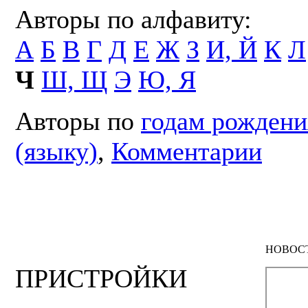
Авторы по алфавиту:
А
Б
В
Г
Д
Е
Ж
З
И, Й
К
Л
Ч
Ш, Щ
Э
Ю, Я
Авторы по
годам рождени
(языку)
,
Комментарии
НОВОС
ПРИСТРОЙКИ