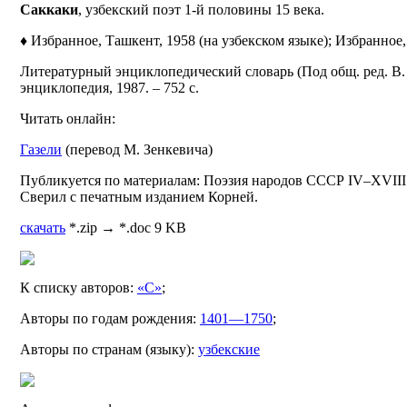
Саккаки
, узбекский поэт 1-й половины 15 века.
♦ Избранное, Ташкент, 1958 (на узбекском языке); Избранное,
Литературный энциклопедический словарь (Под общ. ред. В. М.
энциклопедия, 1987. – 752 с.
Читать онлайн:
Газели
(перевод М. Зенкевича)
Публикуется по материалам: Поэзия народов СССР IV–XVIII в
Сверил с печатным изданием Корней.
скачать
*.zip → *.doc 9 KB
К списку авторов:
«С»
;
Авторы по годам рождения:
1401—1750
;
Авторы по странам (языку):
узбекские