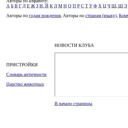
Авторы по алфавиту:
А
Б
В
Г
Д
Е
Ж
З
И, Й
К
Л
М
Н
О
П
Р
С
Т
У
Ф
Х
Ц
Ч
Ш, Щ
Э
Авторы по
годам рождения
, Авторы по
странам (языку)
,
Ком
НОВОСТИ КЛУБА
ПРИСТРОЙКИ
Словарь античности
Царство животных
В начало страницы