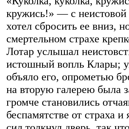
«Куколка, куколка, кружис
кружись!» — с неистовой 
хотел сбросить ее вниз, н
смертельном страхе крепк
Лотар услышал неистовст
истошный вопль Клары; у
объяло его, опрометью бр
на вторую галерею была з
громче становились отча
беспамятстве от страха и 
сил толкнул дверь, так чт