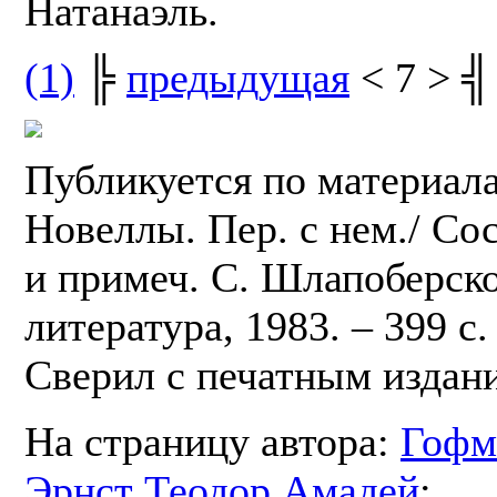
Натанаэль.
(1)
╠
предыдущая
< 7 > ╣
Публикуется по материала
Новеллы. Пер. с нем./ Сос
и примеч. С. Шлапоберск
литература, 1983. – 399 с.
Сверил с печатным издан
На страницу автора:
Гофм
Эрнст Теодор Амадей
;