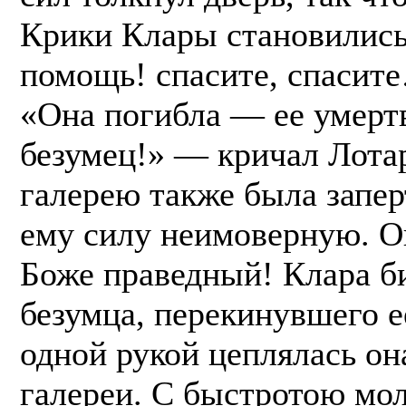
Крики Клары становились
помощь! спасите, спасит
«Она погибла — ее умерт
безумец!» — кричал Лота
галерею также была запер
ему силу неимоверную. Он
Боже праведный! Клара би
безумца, перекинувшего е
одной рукой цеплялась он
галереи. С быстротою мо