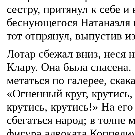
сестру, притянул к себе и
беснующегося Натанаэля к
тот отпрянул, выпустив из
Лотар сбежал вниз, неся 
Клару. Она была спасена.
метаться по галерее, скака
«Огненный круг, крутись,
крутись, крутись!» На его
сбегаться народ; в толпе 
фигура адвоката Коппелиу