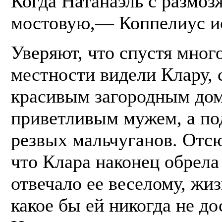
Когда Натанаэль с размоз
мостовую,— Коппелиус ис
Уверяют, что спустя мног
местности видели Клару,
красивым загородным дом
приветливым мужем, а по
резвых мальчуганов. Отс
что Клара наконец обрела 
отвечало ее веселому, жи
какое бы ей никогда не д