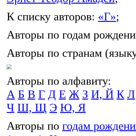
К списку авторов:
«Г»
;
Авторы по годам рождени
Авторы по странам (язык
Авторы по алфавиту:
А
Б
В
Г
Д
Е
Ж
З
И, Й
К
Л
Ч
Ш, Щ
Э
Ю, Я
Авторы по
годам рождени