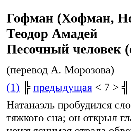
Гофман (Хофман, H
Теодор Амадей
Песочный человек (
(перевод А. Морозова)
(1)
╠
предыдущая
< 7 > ╣
Натанаэль пробудился сло
тяжкого сна; он открыл гл
неизъяснимая отрада обве