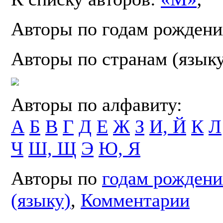
Авторы по годам рождени
Авторы по странам (язык
Авторы по алфавиту:
А
Б
В
Г
Д
Е
Ж
З
И, Й
К
Л
Ч
Ш, Щ
Э
Ю, Я
Авторы по
годам рождени
(языку)
,
Комментарии