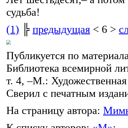
судьба!
(1)
╠
предыдущая
< 6 >
с
Публикуется по материал
Библиотека всемирной лит
т. 4, –М.: Художественная
Сверил с печатным издан
На страницу автора:
Мим
К списку авторов:
«М»
;