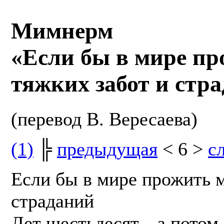
Мимнерм
«Если бы в мире пр
тяжких забот и ст
(перевод В. Вересаева)
(1)
╠
предыдущая
< 6 >
с
Если бы в мире прожить м
страданий
Лет шестьдесят,– а потом