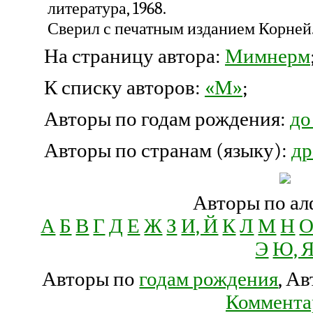
литература, 1968.
Сверил с печатным изданием Корней
На страницу автора:
Мимнерм
К списку авторов:
«М»
;
Авторы по годам рождения:
до
Авторы по странам (языку):
др
Авторы по ал
А
Б
В
Г
Д
Е
Ж
З
И, Й
К
Л
М
Н
Э
Ю, 
Авторы по
годам рождения
, А
Коммента