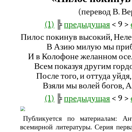
(перевод В. Ве
(1)
╠
предыдущая
< 9 >
Пилос покинув высокий, Неле
В Азию милую мы приб
И в Колофоне желанном осе
Всем показуя другим горд
После того, и оттуда уйд
Взяли мы волей богов, А
(1)
╠
предыдущая
< 9 >
Публикуется по материалам: Ан
всемирной литературы. Серия первая