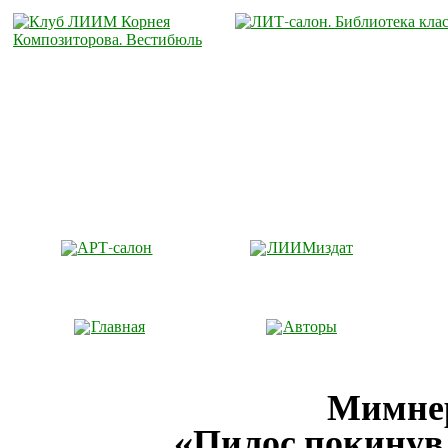
АРТ-салон
ЛИИМиздат
Главная
Авторы
Мимне
«Пилос покинув