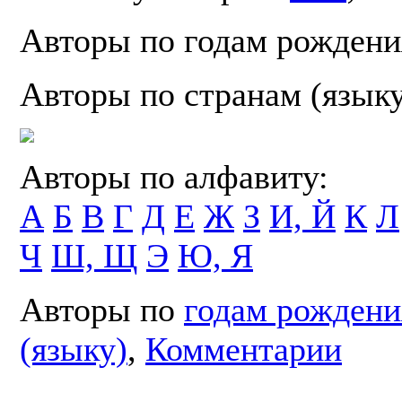
Авторы по годам рождени
Авторы по странам (язык
Авторы по алфавиту:
А
Б
В
Г
Д
Е
Ж
З
И, Й
К
Л
Ч
Ш, Щ
Э
Ю, Я
Авторы по
годам рождени
(языку)
,
Комментарии