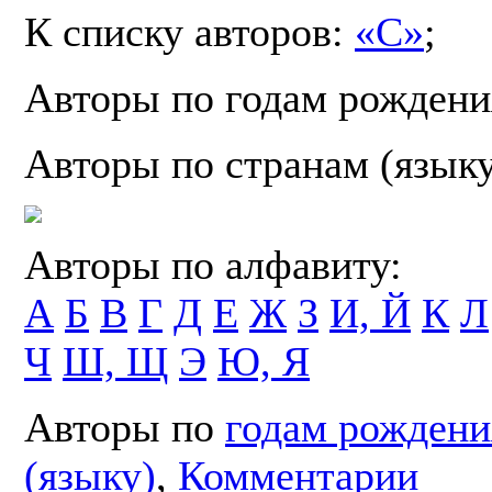
К списку авторов:
«С»
;
Авторы по годам рождени
Авторы по странам (язык
Авторы по алфавиту:
А
Б
В
Г
Д
Е
Ж
З
И, Й
К
Л
Ч
Ш, Щ
Э
Ю, Я
Авторы по
годам рождени
(языку)
,
Комментарии