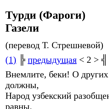
Турди (Фароги)
Газели
(перевод Т. Стрешневой)
(1)
╠
предыдущая
< 2 > ╣
Внемлите, беки! О других
должны,
Народ узбекский разобще
равны.