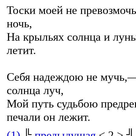
Тоски моей не превозмочь,
ночь,
На крыльях солнца и лун
летит.
Себя надеждою не мучь,—
солнца луч,
Мой путь судьбою предре
печали он лежит.
(1)
╠
предыдущая
< 2 > ╣