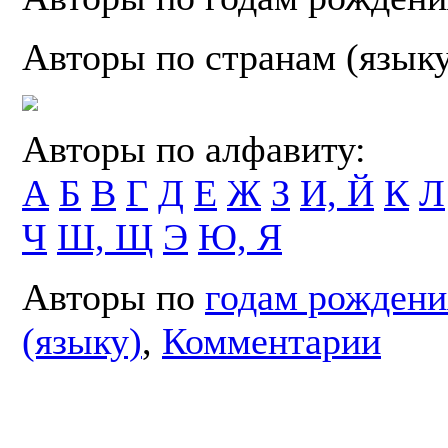
Авторы по странам (язык
Авторы по алфавиту:
А
Б
В
Г
Д
Е
Ж
З
И, Й
К
Л
Ч
Ш, Щ
Э
Ю, Я
Авторы по
годам рождени
(языку)
,
Комментарии