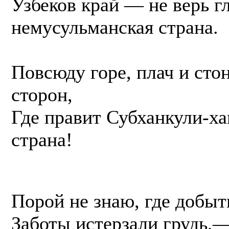
Узбеков край — не верь г
немусульманская страна.
Повсюду горе, плач и сто
сторон,
Где правит Субханкули-х
страна!
Порой не знаю, где добыт
Заботы истерзали грудь,—