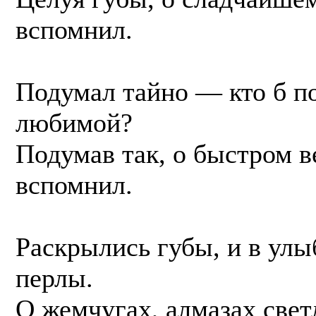
вспомнил.
Подумал тайно — кто б по
любимой?
Подумав так, о быстром ве
вспомнил.
Раскрылись губы, и в улы
перлы.
О жемчугах, алмазах светл