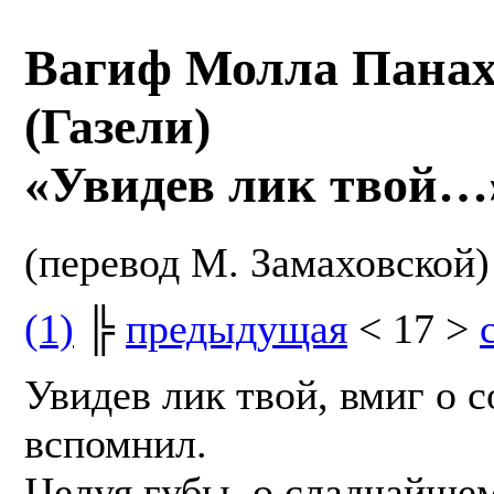
Вагиф Молла Пана
(Газели)
«Увидев лик твой…
(перевод М. Замаховской)
(1)
╠
предыдущая
< 17 >
Увидев лик твой, вмиг о с
вспомнил.
Целуя губы, о сладчайшем