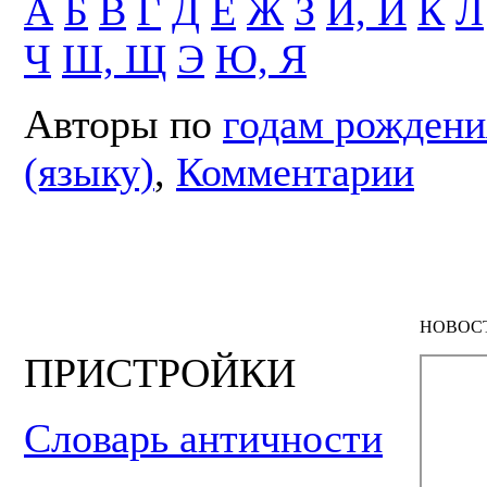
А
Б
В
Г
Д
Е
Ж
З
И, Й
К
Л
Ч
Ш, Щ
Э
Ю, Я
Авторы по
годам рождени
(языку)
,
Комментарии
НОВОС
ПРИСТРОЙКИ
Словарь античности