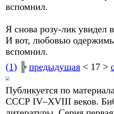
вспомнил.
Я снова розу-лик увидел 
И вот, любовью одержимый
вспомнил.
(1)
╠
предыдущая
< 17 >
Публикуется по материал
СССР IV–XVIII веков. Би
литературы. Серия первая.