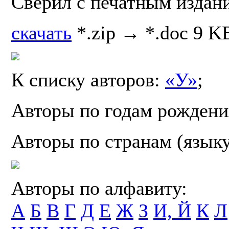
Сверил с печатным издан
скачать
*.zip → *.doc 9 K
К списку авторов:
«У»
;
Авторы по годам рождени
Авторы по странам (язык
Авторы по алфавиту:
А
Б
В
Г
Д
Е
Ж
З
И, Й
К
Л