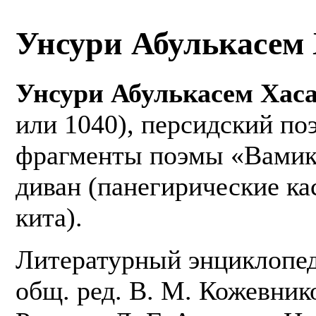
Унсури Абулькасем
Унсури Абулькасем Хас
или 1040), персидский по
фрагменты поэмы «Вамик 
диван (панегирические ка
кита).
Литературный энциклопед
общ. ред. В. М. Кожевнико