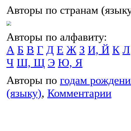
Авторы по странам (язык
Авторы по алфавиту:
А
Б
В
Г
Д
Е
Ж
З
И, Й
К
Л
Ч
Ш, Щ
Э
Ю, Я
Авторы по
годам рождени
(языку)
,
Комментарии