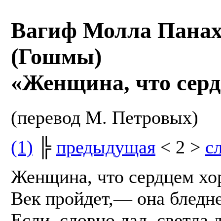
Вагиф Молла Пана
(Гошмы)
«Женщина, что сер
(перевод М. Петровых)
(1)
╠
предыдущая
< 2 >
с
Женщина, что сердцем х
Век пройдет,— она бледне
Если, словно лал, светла 