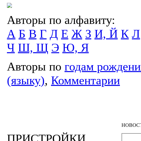
Авторы по алфавиту:
А
Б
В
Г
Д
Е
Ж
З
И, Й
К
Л
Ч
Ш, Щ
Э
Ю, Я
Авторы по
годам рождени
(языку)
,
Комментарии
НОВОС
ПРИСТРОЙКИ