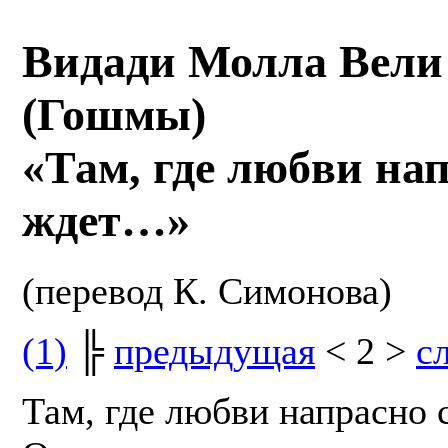
Видади Молла Вели
(Гошмы)
«Там, где любви на
ждет…»
(перевод К. Симонова)
(1)
╠
предыдущая
< 2 >
с
Там, где любви напрасно 