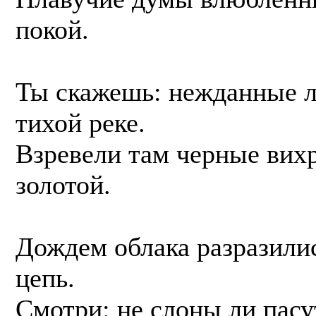
покой.
Ты скажешь: нежданные 
тихой реке.
Взревели там черные вихр
золотой.
Дождем облака разразилис
цепь.
Смотри: не слоны ли пасу