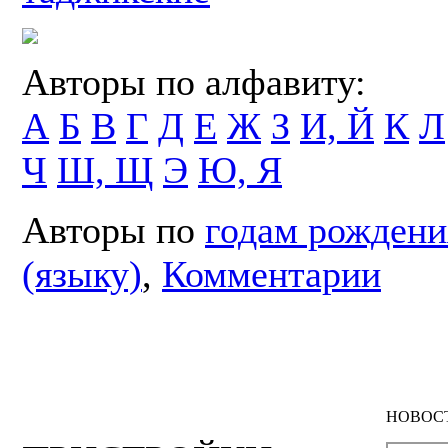
Авторы по алфавиту:
А
Б
В
Г
Д
Е
Ж
З
И, Й
К
Л
Ч
Ш, Щ
Э
Ю, Я
Авторы по
годам рождени
(языку)
,
Комментарии
НОВОС