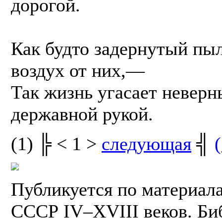
дорогой.
Как будто задернутый пыл
воздух от них,—
Так жизнь угасает невер
державной рукой.
(1) ╠ < 1 >
следующая
╣
(
Публикуется по материал
СССР IV–XVIII веков. Би