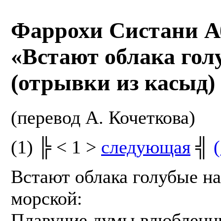
Фаррохи Систани А
«Встают облака го
(отрывки из касыд)
(перевод А. Кочеткова)
(1) ╠ < 1 >
следующая
╣
(
Встают облака голубые н
морской:
Плавучие думы влюбленн