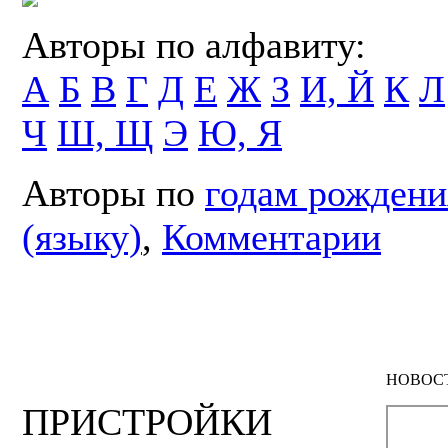
Авторы по алфавиту:
А
Б
В
Г
Д
Е
Ж
З
И, Й
К
Л
Ч
Ш, Щ
Э
Ю, Я
Авторы по
годам рождени
(языку)
,
Комментарии
НОВОС
ПРИСТРОЙКИ