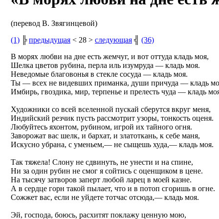
(перевод В. Звягинцевой)
(1)
╠
предыдущая
< 28 >
следующая
╣
(36)
В морях любви на дне есть жемчуг, и вот оттуда кладь моя,
Шелка цветов рубина, перла иль изумруда — кладь моя.
Неведомые благовонья в стекле сосуда — кладь моя.
Ты — всех не видевших приманка, души причуда — кладь мо
Имбирь, гвоздика, мир, терпенье и прелесть чуда — кладь моя
Художники со всей вселенной пускай сберутся вкруг меня,
Индийский резчик пусть рассмотрит узоры, тонкость оценя.
Любуйтесь яхонтом, рубином, игрой их тайного огня.
Заворожат вас шелк, и бархат, и златоткань, к себе маня,
Искусно убрана, с уменьем,— не сыщешь худа,— кладь моя.
Так тяжела! Слону не сдвинуть, не унести и на спине,
Ни за один рубин не смог я сойтись с оценщиком в цене.
На тысячу затворов заперт любой ларец в моей казне.
А в сердце горн такой пылает, что и в потоп сгоришь в огне.
Сожжет вас, если не уйдете тотчас отсюда,— кладь моя.
Эй, господа, боюсь, расхитят поклажу ценную мою,