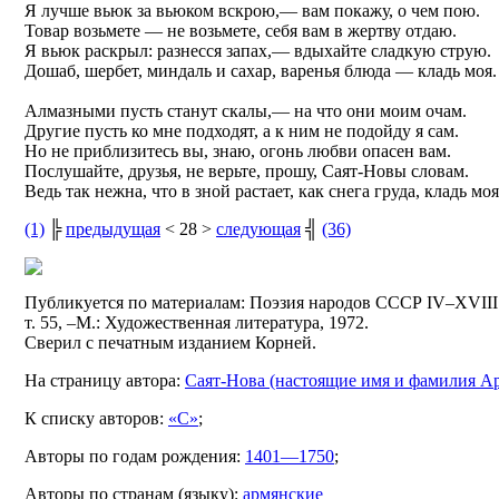
Я лучше вьюк за вьюком вскрою,— вам покажу, о чем пою.
Товар возьмете — не возьмете, себя вам в жертву отдаю.
Я вьюк раскрыл: разнесся запах,— вдыхайте сладкую струю.
Дошаб, шербет, миндаль и сахар, варенья блюда — кладь моя.
Алмазными пусть станут скалы,— на что они моим очам.
Другие пусть ко мне подходят, а к ним не подойду я сам.
Но не приблизитесь вы, знаю, огонь любви опасен вам.
Послушайте, друзья, не верьте, прошу, Саят-Новы словам.
Ведь так нежна, что в зной растает, как снега груда, кладь моя
(1)
╠
предыдущая
< 28 >
следующая
╣
(36)
Публикуется по материалам: Поэзия народов СССР IV–XVIII 
т. 55, –М.: Художественная литература, 1972.
Сверил с печатным изданием Корней.
На страницу автора:
Саят-Нова (настоящие имя и фамилия А
К списку авторов:
«С»
;
Авторы по годам рождения:
1401—1750
;
Авторы по странам (языку):
армянские