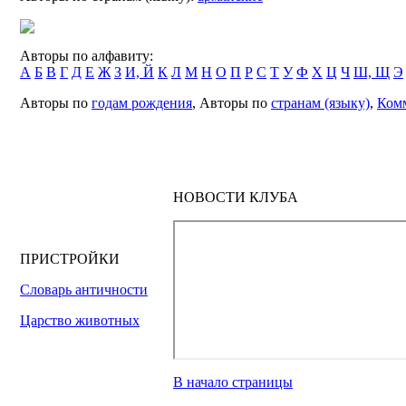
Авторы по алфавиту:
А
Б
В
Г
Д
Е
Ж
З
И, Й
К
Л
М
Н
О
П
Р
С
Т
У
Ф
Х
Ц
Ч
Ш, Щ
Э
Авторы по
годам рождения
, Авторы по
странам (языку)
,
Ком
НОВОСТИ КЛУБА
ПРИСТРОЙКИ
Словарь античности
Царство животных
В начало страницы