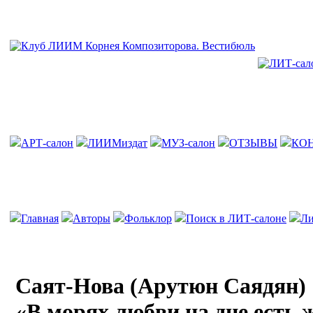
АРТ-салон
ЛИИМиздат
МУЗ-салон
ОТЗЫВЫ
КО
Главная
Авторы
Фольклор
Поиск в ЛИТ-салоне
Ли
Саят-Нова (Арутюн Саядян)
«В морях любви на дне есть