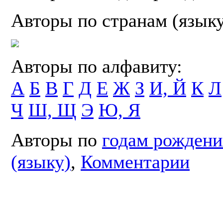
Авторы по странам (язык
Авторы по алфавиту:
А
Б
В
Г
Д
Е
Ж
З
И, Й
К
Л
Ч
Ш, Щ
Э
Ю, Я
Авторы по
годам рождени
(языку)
,
Комментарии