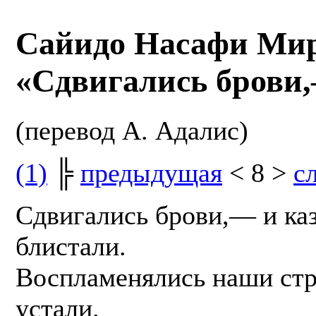
Сайидо Насафи Ми
«Сдвигались брови
(перевод А. Адалис)
(1)
╠
предыдущая
< 8 >
с
Сдвигались брови,— и каз
блистали.
Воспламенялись наши стр
устали.