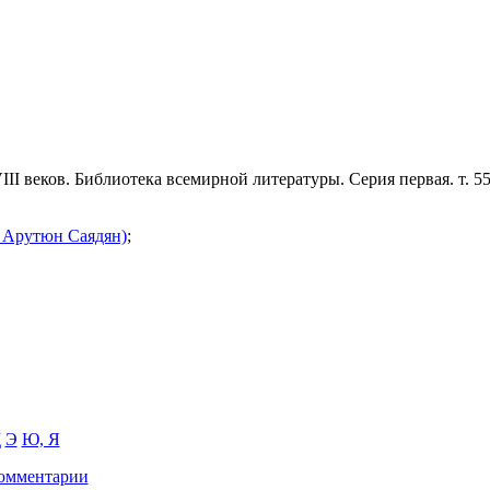
 веков. Библиотека всемирной литературы. Серия первая. т. 55,
 Арутюн Саядян)
;
Щ
Э
Ю, Я
омментарии