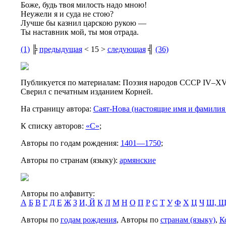
Боже, будь твоя милость надо мною!
Неужели я и суда не стою?
Лучше бы казнил царскою рукою —
Ты наставник мой, ты моя отрада.
(1)
╠
предыдущая
< 15 >
следующая
╣
(36)
Публикуется по материалам: Поэзия народов СССР IV–XVIII
Сверил с печатным изданием Корней.
На страницу автора:
Саят-Нова (настоящие имя и фамилия
К списку авторов:
«С»
;
Авторы по годам рождения:
1401—1750
;
Авторы по странам (языку):
армянские
Авторы по алфавиту:
А
Б
В
Г
Д
Е
Ж
З
И, Й
К
Л
М
Н
О
П
Р
С
Т
У
Ф
Х
Ц
Ч
Ш, 
Авторы по
годам рождения
, Авторы по
странам (языку)
,
К