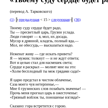
(перевод А. Тарковского)
(1)
╠
предыдущая
< 15 >
следующая
╣
(36)
Твоему суду сердце будет радо,
Ты — пресветлый царь, Грузии услада.
Люди говорят — я, мол, их досада,
Мусор я дрянной, кладезь, полный яда,—
Мол, не обессудь,— высказаться надо.
Неженат живу — где искать привета?
Я — мужик: толкнут — и не ждут ответа;
Вот я целью стал для насмешек света;
Сердце я раскрыл — молвят мне на это:
«Холм бесплодный ты меж грядами сада!»
Я царю предстал в чистом облаченье,
Саза моего чуя нетерпенье,—
Мне б грузинских слов позабыть значенье! —
Прочь меня прогнал царь в ожесточенье:
«Грязный войлок ты, поношенье взгляда!»
Сказано: гора встретится с горою.