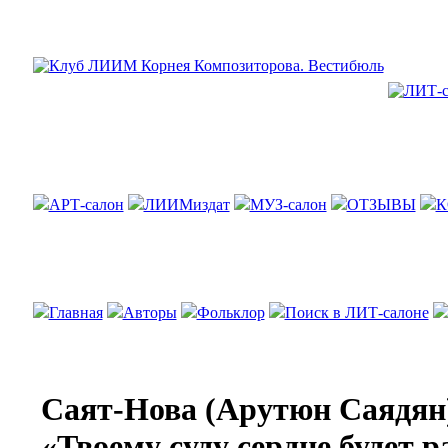
АРТ-салон
ЛИИМиздат
МУЗ-салон
ОТЗЫВЫ
К
Главная
Авторы
Фольклор
Поиск в ЛИТ-салоне
Саят-Нова (Арутюн Саядян
«Твоему суду сердце будет 