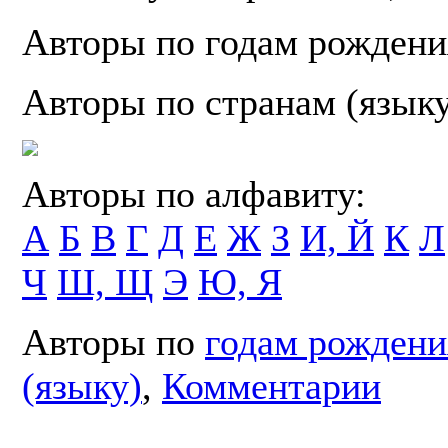
Авторы по годам рождени
Авторы по странам (язык
Авторы по алфавиту:
А
Б
В
Г
Д
Е
Ж
З
И, Й
К
Л
Ч
Ш, Щ
Э
Ю, Я
Авторы по
годам рождени
(языку)
,
Комментарии