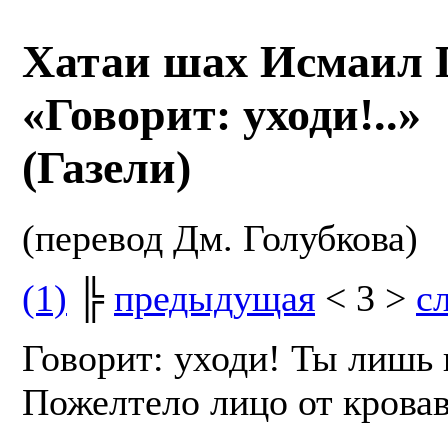
Хатаи шах Исмаил 
«Говорит: уходи!..»
(Газели)
(перевод Дм. Голубкова)
(1)
╠
предыдущая
< 3 >
с
Говорит: уходи! Ты лишь 
Пожелтело лицо от кровав