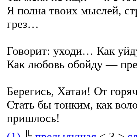
Я полна твоих мыслей, ст
грез…
Говорит: уходи… Как уйду
Как любовь обойду — пред
Берегись, Хатаи! От горя
Стать бы тонким, как воло
пришлось!
(1)
╠
предыдущая
< 3 >
с